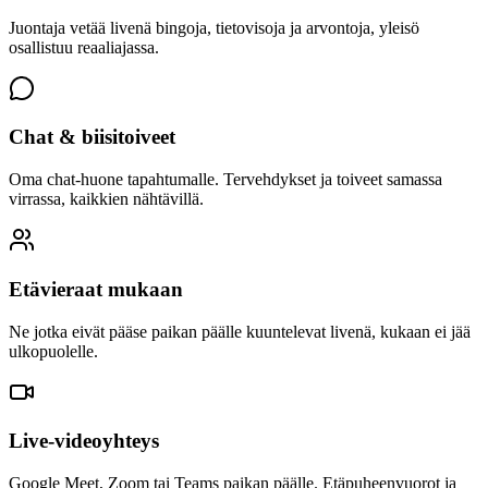
Juontaja vetää livenä bingoja, tietovisoja ja arvontoja, yleisö
osallistuu reaaliajassa.
Chat & biisitoiveet
Oma chat-huone tapahtumalle. Tervehdykset ja toiveet samassa
virrassa, kaikkien nähtävillä.
Etävieraat mukaan
Ne jotka eivät pääse paikan päälle kuuntelevat livenä, kukaan ei jää
ulkopuolelle.
Live-videoyhteys
Google Meet, Zoom tai Teams paikan päälle. Etäpuheenvuorot ja