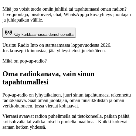
Mitä jos voisit tuoda omiin juhliisi tai tapahtumaasi oman radion?
Live-juontaja, biisitoiveet, chat, WhatsApp ja kuvayhteys juontajan
ja juhlapaikan välille.
Käy kurkkaamassa demohuonetta
Uusittu Radio Into on starttaamassa loppuvuodesta 2026.
Jos konsepti kiinnostaa, jätä yhteystietosi jo etukäteen.
Mikä on pop-up-radio?
Oma radiokanava, vain sinun
tapahtumallesi
Pop-up-radio on lyhytaikainen, juuri sinun tapahtumaasi rakennettu
radiokanava. Saat oman juontajan, oman musiikkilistan ja oman
verkkohuoneen, jossa vieraat kohtaavat.
Vieraasi avaavat radion puhelimella tai tietokoneella, paikan päältä,
kotisohvalta tai vaikka toiselta puolelta maailmaa. Kaikki kokevat
saman hetken yhdessä.