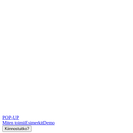
POP-UP
Miten toimii
Esimerkit
Demo
Kiinnostuitko?