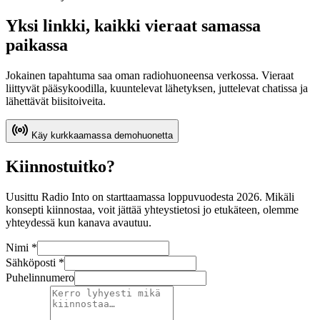
Yksi linkki, kaikki vieraat samassa
paikassa
Jokainen tapahtuma saa oman radiohuoneensa verkossa. Vieraat
liittyvät pääsykoodilla, kuuntelevat lähetyksen, juttelevat chatissa ja
lähettävät biisitoiveita.
Käy kurkkaamassa demohuonetta
Kiinnostuitko?
Uusittu Radio Into on starttaamassa loppuvuodesta 2026. Mikäli
konsepti kiinnostaa, voit jättää yhteystietosi jo etukäteen, olemme
yhteydessä kun kanava avautuu.
Nimi *
Sähköposti *
Puhelinnumero