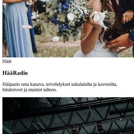
Häät
HääRadio
Hääparin oma kanava, tervehdykset sukulaisilta ja kavereilta,
biisitoiveet ja muistot talteen.