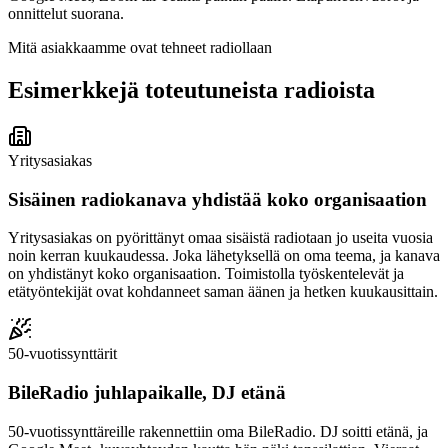
onnittelut suorana.
Mitä asiakkaamme ovat tehneet radiollaan
Esimerkkejä toteutuneista radioista
Yritysasiakas
Sisäinen radiokanava yhdistää koko organisaation
Yritysasiakas on pyörittänyt omaa sisäistä radiotaan jo useita vuosia
noin kerran kuukaudessa. Joka lähetyksellä on oma teema, ja kanava
on yhdistänyt koko organisaation. Toimistolla työskentelevät ja
etätyöntekijät ovat kohdanneet saman äänen ja hetken kuukausittain.
50-vuotissynttärit
BileRadio juhlapaikalle, DJ etänä
50-vuotissynttäreille rakennettiin oma BileRadio. DJ soitti etänä, ja