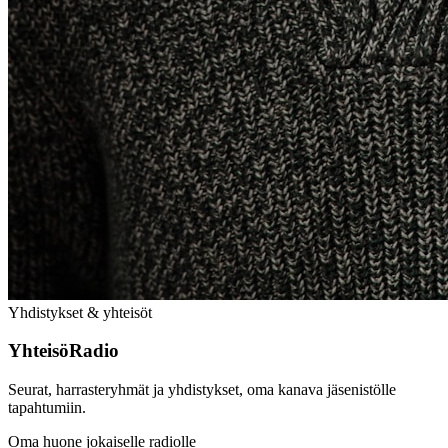
Yhdistykset & yhteisöt
YhteisöRadio
Seurat, harrasteryhmät ja yhdistykset, oma kanava jäsenistölle
tapahtumiin.
Oma huone jokaiselle radiolle