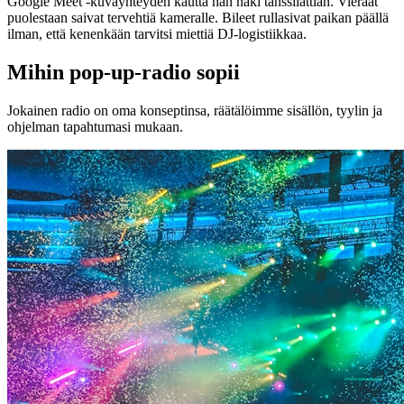
Google Meet -kuvayhteyden kautta hän näki tanssilattian. Vieraat
puolestaan saivat tervehtiä kameralle. Bileet rullasivat paikan päällä
ilman, että kenenkään tarvitsi miettiä DJ-logistiikkaa.
Mihin pop-up-radio sopii
Jokainen radio on oma konseptinsa, räätälöimme sisällön, tyylin ja
ohjelman tapahtumasi mukaan.