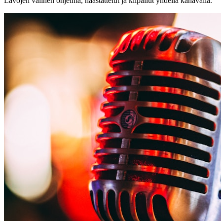
Lavojen välinen ohjelma, haastattelut ja kilpailut yhdellä kanavalla.