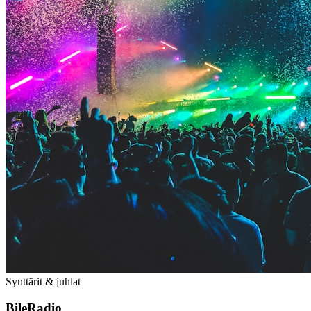
Synttärit & juhlat
BileRadio